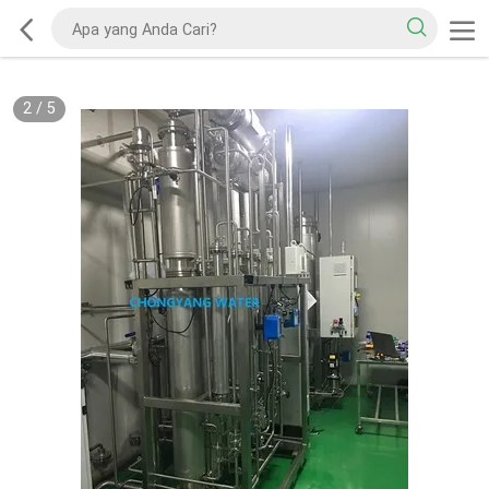
2
/
5