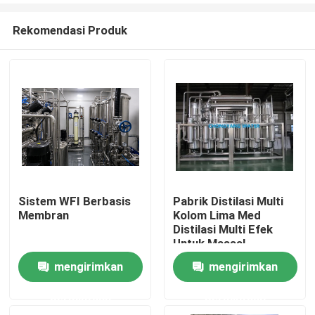
Rekomendasi Produk
Sistem WFI Berbasis
Pabrik Distilasi Multi
Membran
Kolom Lima Med
Rumah
Distilasi Multi Efek
Untuk Massal
mengirimkan
mengirimkan
Produk
permintaan
permintaan
video