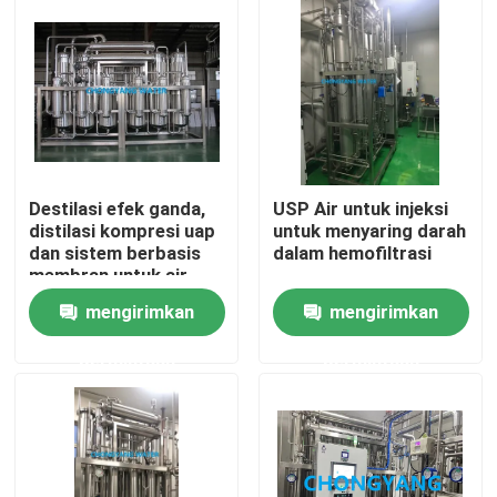
Tentang kami
Tur Pabrik
Kontrol kualitas
Destilasi efek ganda,
USP Air untuk injeksi
distilasi kompresi uap
untuk menyaring darah
dan sistem berbasis
dalam hemofiltrasi
Hubungi kami
membran untuk air
untuk injeksi
mengirimkan
mengirimkan
Permintaan Penawaran
permintaan
permintaan
Blog
Sistem Air Farmasi