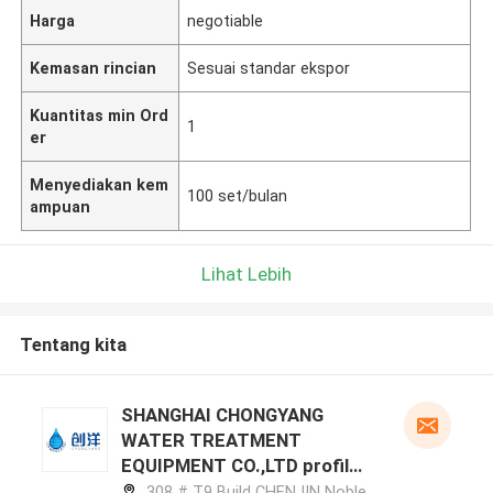
Harga
negotiable
Kemasan rincian
Sesuai standar ekspor
Kuantitas min Ord
1
er
Menyediakan kem
100 set/bulan
ampuan
Lihat Lebih
Tentang kita
SHANGHAI CHONGYANG
WATER TREATMENT
EQUIPMENT CO.,LTD profil
pabrikan
308 # T9 Build CHENJIN Noble