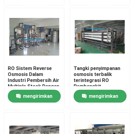
permintaan
permintaan
Tentang kami
Tur Pabrik
Kontrol kualitas
RO Sistem Reverse
Tangki penyimpanan
Hubungi kami
Osmosis Dalam
osmosis terbalik
Industri Pembersih Air
terintegrasi RO
Multiple Stack Dengan
Pembangkit
Iq,Oq
pengolahan untuk
Permintaan Penawaran
mengirimkan
mengirimkan
makanan dan minuman
permintaan
permintaan
Blog
Sistem Air Farmasi