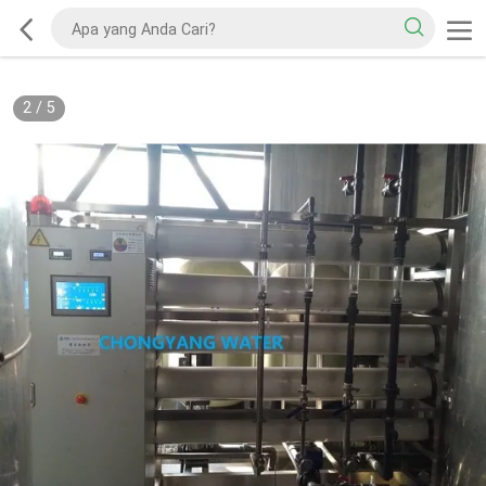
2
/
5