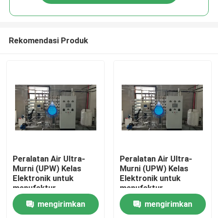
Rekomendasi Produk
Rumah
Peralatan Air Ultra-
Peralatan Air Ultra-
Murni (UPW) Kelas
Murni (UPW) Kelas
Elektronik untuk
Elektronik untuk
Produk
manufaktur
manufaktur
semikonduktor,
semikonduktor,
mengirimkan
mengirimkan
mikrochip, dan
mikrochip, dan
video
tampilan panel datar.
tampilan panel datar.