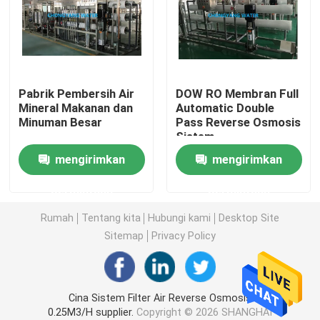
Sistem Distilasi Multi-Efek (MED)
Generator uap murni (PSG)
Pabrik Pembersih Air
DOW RO Membran Full
Mineral Makanan dan
Automatic Double
Minuman Besar
Pass Reverse Osmosis
Sistem Persiapan Larutan
Sistem
mengirimkan
mengirimkan
Sistem CIP & SIP
permintaan
permintaan
Sistem Air Ultra Murni Berkualitas Elektronik (UPW)
Rumah
Tentang kita
Hubungi kami
Desktop Site
Sitemap
Privacy Policy
Sistem Air Medis
Cina Sistem Filter Air Reverse Osmosis
Sistem RO Desalinasi Air Laut
0.25M3/H supplier.
Copyright © 2026 SHANGHAI